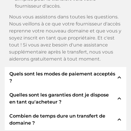
fournisseur d'accès.
Nous vous assistons dans toutes les questions.
Nous veillons à ce que votre fournisseur d'accès
reprenne votre nouveau domaine et que vous y
soyez inscrit en tant que propriétaire. Et c'est
tout ! Si vous avez besoin d'une assistance
supplémentaire après le transfert, nous vous
aiderons gratuitement à tout moment.
Quels sont les modes de paiement acceptés
expand_less
?
Quelles sont les garanties dont je dispose
Nous utilisons SEPA comme paiement anticipé
expand_less
en tant qu'acheteur ?
et utilisons STRIPE comme prestataire de
services de paiement pour les modes de
Combien de temps dure un transfert de
paiement disponibles tels que : Cartes de crédit,
En tant qu'acheteur, nous vous garantissons
expand_less
domaine ?
PayPal, Klarna, ApplePay, GooglePay, Alipay ou
toujours les sécurités suivantes. Nous nous en
fournisseurs locaux.
portons garants avec notre nomn: